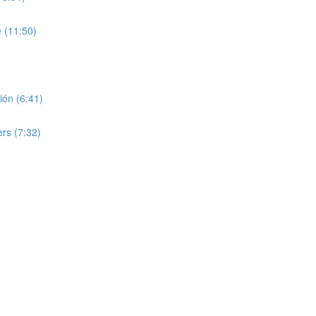
 (11:50)
nión (6:41)
ers (7:32)