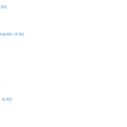
:05)
icación (4:34)
)
 (6:40)