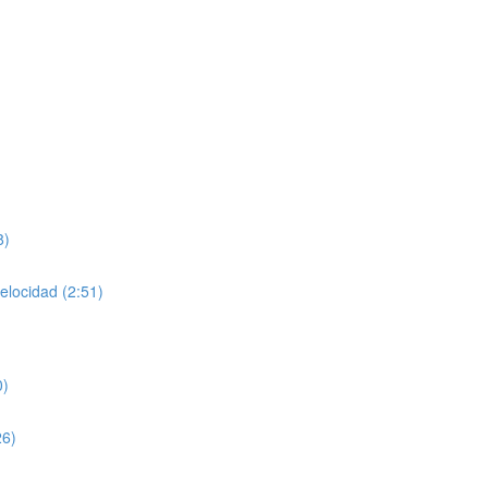
8)
velocidad (2:51)
0)
26)