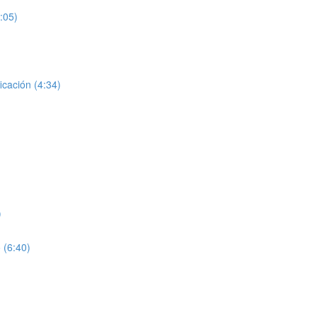
:05)
icación (4:34)
)
 (6:40)