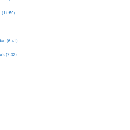
 (11:50)
nión (6:41)
ers (7:32)