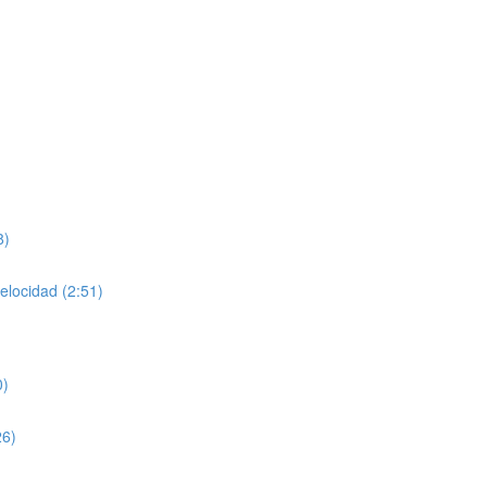
8)
velocidad (2:51)
0)
26)