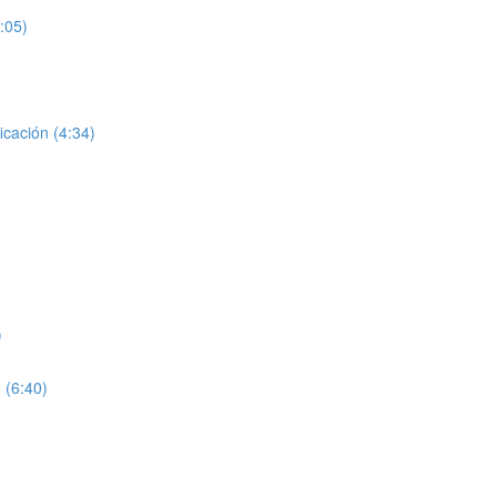
:05)
icación (4:34)
)
 (6:40)