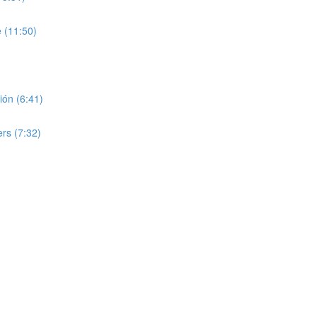
 (11:50)
nión (6:41)
ers (7:32)