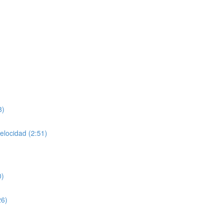
8)
velocidad (2:51)
0)
26)