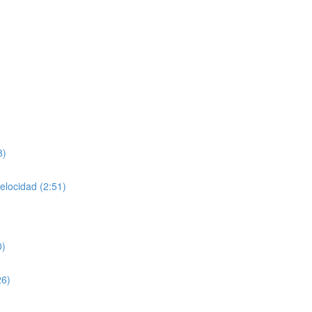
8)
velocidad (2:51)
0)
26)