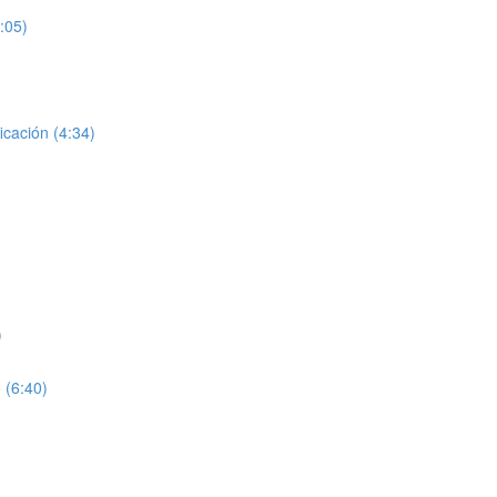
:05)
icación (4:34)
)
 (6:40)