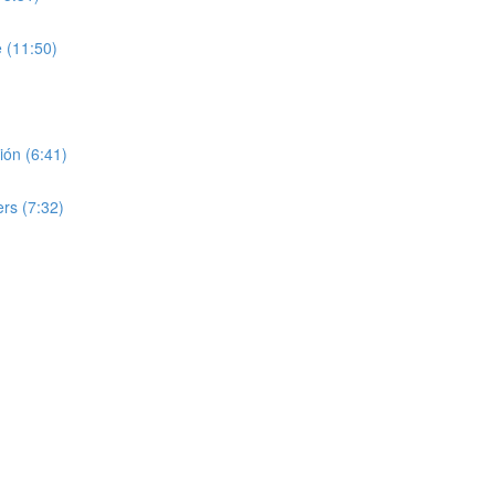
 (11:50)
nión (6:41)
ers (7:32)